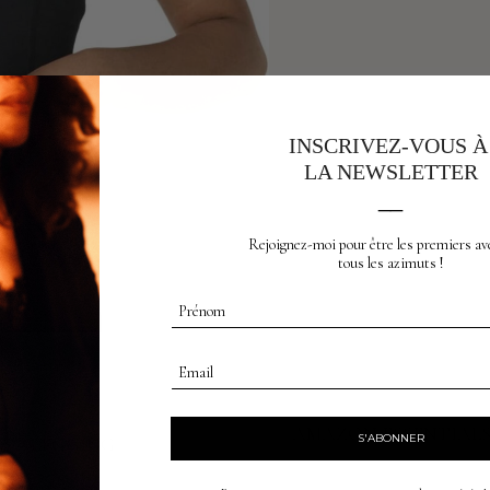
INSCRIVEZ-VOUS 
LA NEWSLETTER
__
Rejoignez-moi pour être les premiers av
tous les azimuts !
Prénom
Email
AMAZON ESSENTIALS
S'ABONNER
S – LEGGING