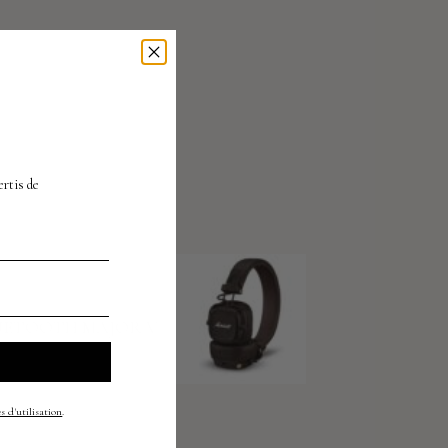
À
ertis
de
produit suivant
UETOOTH MAJOR V
s d'utilisation
.