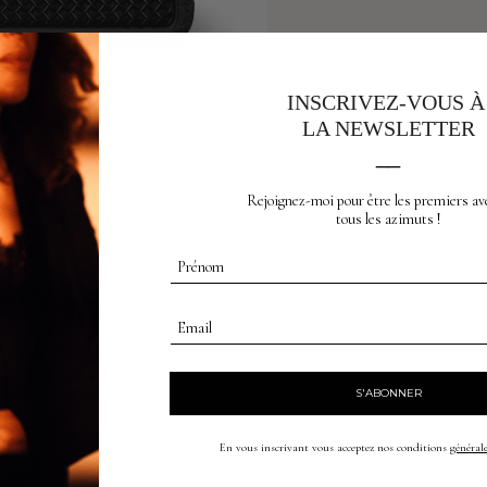
INSCRIVEZ-VOUS 
LA NEWSLETTER
__
Rejoignez-moi pour être les premiers av
tous les azimuts !
Prénom
Email
E TEXTILE EDITION
MARSHALL CASQUE BL
S'ABONNER
En vous inscrivant vous acceptez nos conditions
générale