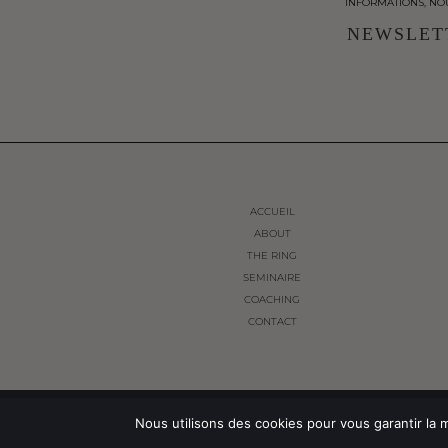
INFORMATIONS, NO
NEWSLET
ACCUEIL
ABOUT
THE RING
SEMINAIRE
COACHING
CONTACT
© THE FRENCH WAY 2024. ALL RIGHTS RESERVED.
Nous utilisons des cookies pour vous garantir la m