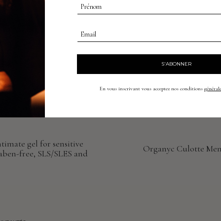
Prénom
Email
S'ABONNER
En vous inscrivant vous acceptez nos conditions
générale
mate gel for sensitive
Organyc Culotte Mens
raben-free, SLS/SLES and