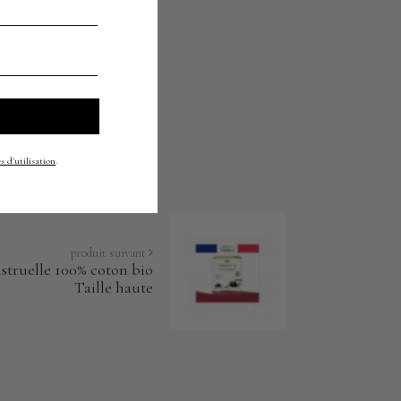
s d'utilisation
.
produit suivant
truelle 100% coton bio
Taille haute