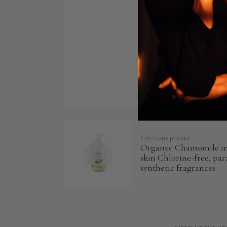
previous product
Organyc Chamomile inti
skin Chlorine-free, pa
synthetic fragrances