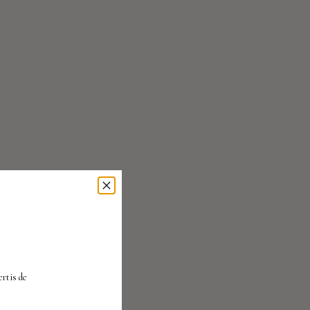
À
ertis
de