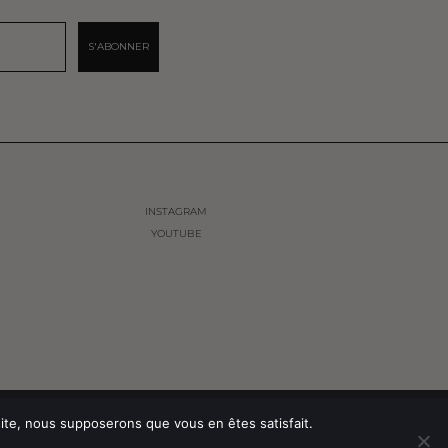
S'ABONNER
INSTAGRAM
YOUTUBE
TIALITÉ
CONDITIONS GÉNÉRALES DE VENTES
 site, nous supposerons que vous en êtes satisfait.