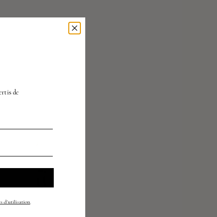
À
ertis
de
s d'utilisation
.