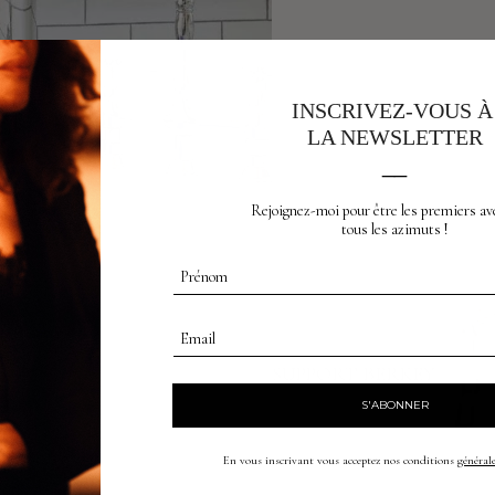
INSCRIVEZ-VOUS 
LA NEWSLETTER
__
Rejoignez-moi pour être les premiers av
tous les azimuts !
Prénom
Email
produit suivant
SUPPORT BERKEY
S'ABONNER
En vous inscrivant vous acceptez nos conditions
générale