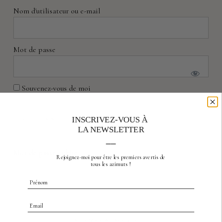
Nom d'utilisateur ou e-mail
Mot de passe
Souvenez-vous de moi
INSCRIVEZ-VOUS À
LA NEWSLETTER
__
Mot de passe oublié
Rejoignez-moi pour être les premiers avertis
de
tous les azimuts !
Prénom
Email
INFORMATIONS, NOUVEAUTÉS