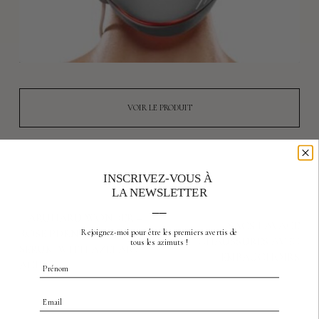
VOIR LE PRODUIT
INSCRIVEZ-VOUS À
LA NEWSLETTER
previous product
__
produit suivant
HARUHARU WONDER –
SACS LAVAGE
ROSE PDRN SOOTHING
Rejoignez-moi pour être les premiers avertis
de
CHAUSSURES AVEC
tous les azimuts !
SERUM WITH AZELAIC
EMBAUCHOIRS
ACID
Prénom
Email