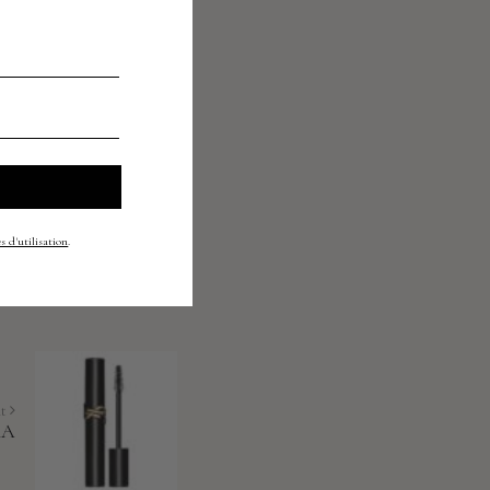
s d'utilisation
.
nt
RA