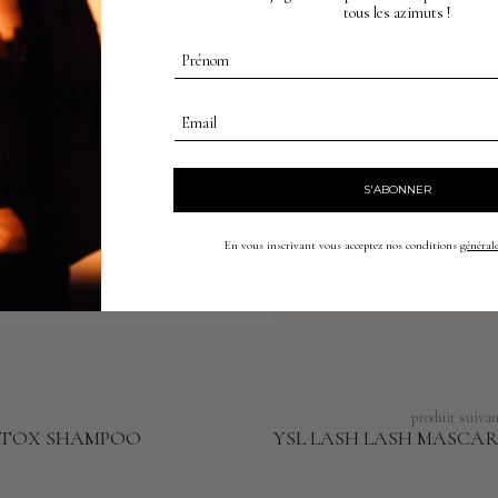
tous les azimuts !
Prénom
Email
S'ABONNER
En vous inscrivant vous acceptez nos conditions
générale
produit suiva
DETOX SHAMPOO
YSL LASH LASH MASCA