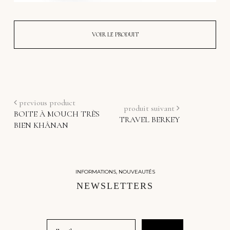
VOIR LE PRODUIT
previous product
produit suivant
BOITE À MOUCH TRÈS
INSCRIVEZ-VOUS À
TRAVEL BERKEY
LA NEWSLETTER
BIEN KHÂNAN
__
Rejoignez-moi pour être les premiers avertis
de
tous les azimuts !
INFORMATIONS, NOUVEAUTÉS
Prénom
NEWSLETTERS
Email
Email
S'ABONNER