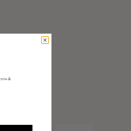
À
ertis
de