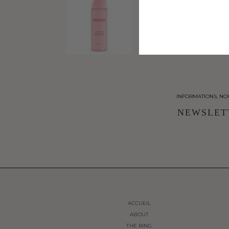
previous product
ONE SIZE POWDER 
INFORMATIONS, NO
NEWSLET
ACCUEIL
ABOUT
THE RING