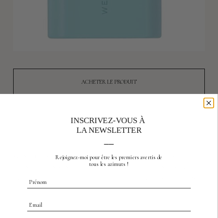
ACHETER LE PRODUIT
INSCRIVEZ-VOUS À
LA NEWSLETTER
__
previous product
produit suivant
WESTMAN ATELIER SUN
NARS TOTAL
Rejoignez-moi pour être les premiers avertis
de
tous les azimuts !
TONE BRONZING CRÈME
SEDUCTION EYESHOW
(SOLEIL PARFAIT 2)
STICK (LAGUNA)
Prénom
Email