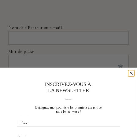
Nom d'utilisateur ou e-mail
Mot de passe
Souvenez-vous de moi
INSCRIVEZ-VOUS À
LA NEWSLETTER
__
Rejoignez-moi pour être les premiers avertis
de
tous les azimuts !
Mot de passe oublié
Prénom
Email