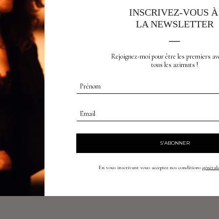
INSCRIVEZ-VOUS 
LA NEWSLETTER
__
Rejoignez-moi pour être les premiers av
tous les azimuts !
Prénom
Email
S'ABONNER
UVEAUTÉS
En vous inscrivant vous acceptez nos conditions
générale
Email
TERS