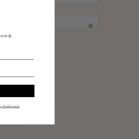
À
ertis
de
s d'utilisation
.
S'ABONNER