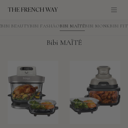
THE FRENCH WAY
E
BIBI BEAUTY
BIBI FASHÃO
BIBI MAÏTÉ
BIBI MONK
BIBI FIT
Bibi MAÏTÉ