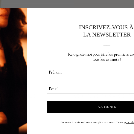
INSCRIVEZ-VOUS 
LA NEWSLETTER
__
Rejoignez-moi pour être les premiers av
tous les azimuts !
Prénom
Email
VER AMPOULE
VT COSMETICS – PDRN 1
S'ABONNER
En vous inscrivant vous acceptez nos conditions
générale