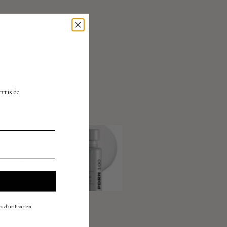
À
ertis
de
produit suivant
00 ESSENCE
s d'utilisation
.