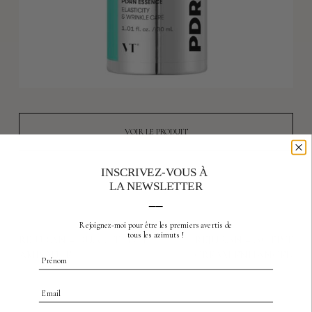
VOIR LE PRODUIT
INSCRIVEZ-VOUS À
LA NEWSLETTER
__
previous product
produit suivant
Rejoignez-moi pour être les premiers avertis
de
tous les azimuts !
REJURAN – DUAL EFFECT
REJURAN – ACTIVE
AMPOULE
CREAM ENHANCED
Prénom
Email