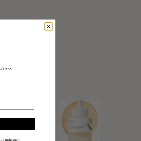
À
ertis
de
produit suivant
 0.2% BOOSTING SHOT
AMPOULE
s d'utilisation
.