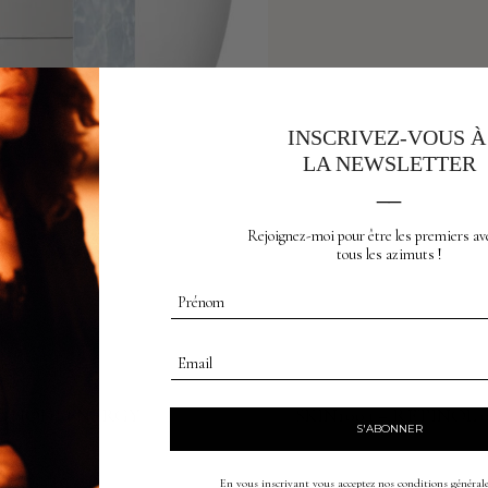
INSCRIVEZ-VOUS 
LA NEWSLETTER
__
Rejoignez-moi pour être les premiers av
tous les azimuts !
Prénom
Email
L NONI ENERGY
SKIN1004 – RETINOL
S'ABONNER
En vous inscrivant vous acceptez nos conditions
générale