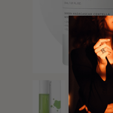
previous product
CELIMAX – THE REA
AMPOULE MIST